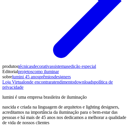
produtos
técnicas
decorativas
sistemas
edição especial
Editorial
projetos
como iluminar
sobre
lumini 45 anos
prêmios
designers
Loja Virtual
onde encontrar
atendimento
downloads
política de
privacidade
lumini é uma empresa brasileira de iluminação
nascida e criada na linguagem de arquitetos e lighting designers,
acreditamos na importância da iluminação para o bem-estar das
pessoas e há mais de 45 anos nos dedicamos a melhorar a qualidade
de vida de nossos clientes