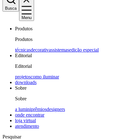
Busca
Menu
Produtos
Produtos
técnicas
decorativas
sistemas
edição especial
Editorial
Editorial
projetos
como iluminar
downloads
Sobre
Sobre
a lumini
prêmios
designers
onde encontrar
loja virtual
atendimento
Pesquisar