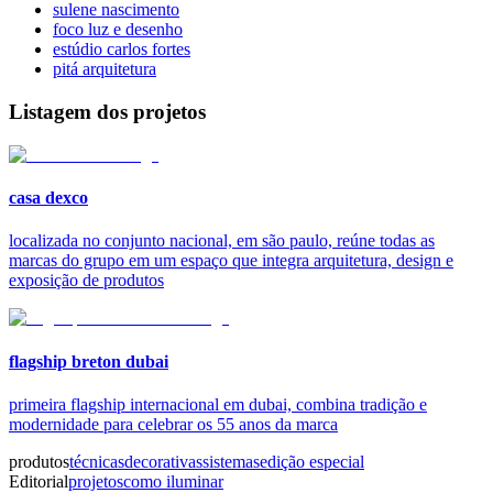
sulene nascimento
foco luz e desenho
estúdio carlos fortes
pitá arquitetura
Listagem dos projetos
casa dexco
localizada no conjunto nacional, em são paulo, reúne todas as
marcas do grupo em um espaço que integra arquitetura, design e
exposição de produtos
flagship breton dubai
primeira flagship internacional em dubai, combina tradição e
modernidade para celebrar os 55 anos da marca
produtos
técnicas
decorativas
sistemas
edição especial
Editorial
projetos
como iluminar