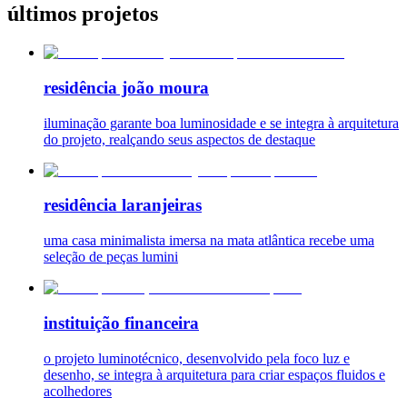
últimos projetos
residência joão moura
iluminação garante boa luminosidade e se integra à arquitetura
do projeto, realçando seus aspectos de destaque
residência laranjeiras
uma casa minimalista imersa na mata atlântica recebe uma
seleção de peças lumini
instituição financeira
o projeto luminotécnico, desenvolvido pela foco luz e
desenho, se integra à arquitetura para criar espaços fluidos e
acolhedores