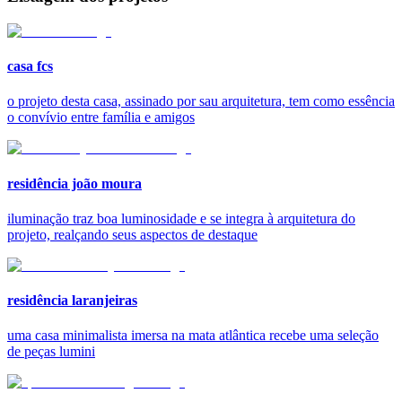
casa fcs
o projeto desta casa, assinado por sau arquitetura, tem como essência
o convívio entre família e amigos
residência joão moura
iluminação traz boa luminosidade e se integra à arquitetura do
projeto, realçando seus aspectos de destaque
residência laranjeiras
uma casa minimalista imersa na mata atlântica recebe uma seleção
de peças lumini