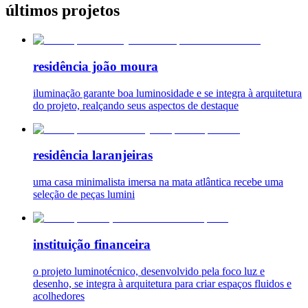
últimos projetos
residência joão moura
iluminação garante boa luminosidade e se integra à arquitetura
do projeto, realçando seus aspectos de destaque
residência laranjeiras
uma casa minimalista imersa na mata atlântica recebe uma
seleção de peças lumini
instituição financeira
o projeto luminotécnico, desenvolvido pela foco luz e
desenho, se integra à arquitetura para criar espaços fluidos e
acolhedores