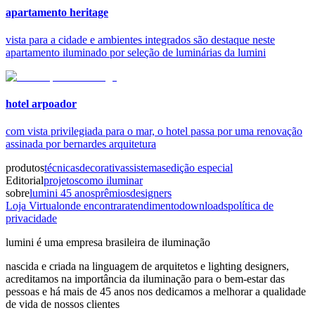
apartamento heritage
vista para a cidade e ambientes integrados são destaque neste
apartamento iluminado por seleção de luminárias da lumini
hotel arpoador
com vista privilegiada para o mar, o hotel passa por uma renovação
assinada por bernardes arquitetura
produtos
técnicas
decorativas
sistemas
edição especial
Editorial
projetos
como iluminar
sobre
lumini 45 anos
prêmios
designers
Loja Virtual
onde encontrar
atendimento
downloads
política de
privacidade
lumini é uma empresa brasileira de iluminação
nascida e criada na linguagem de arquitetos e lighting designers,
acreditamos na importância da iluminação para o bem-estar das
pessoas e há mais de 45 anos nos dedicamos a melhorar a qualidade
de vida de nossos clientes