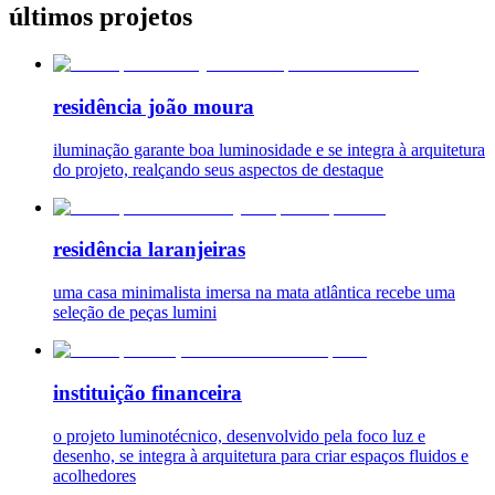
últimos projetos
residência joão moura
iluminação garante boa luminosidade e se integra à arquitetura
do projeto, realçando seus aspectos de destaque
residência laranjeiras
uma casa minimalista imersa na mata atlântica recebe uma
seleção de peças lumini
instituição financeira
o projeto luminotécnico, desenvolvido pela foco luz e
desenho, se integra à arquitetura para criar espaços fluidos e
acolhedores