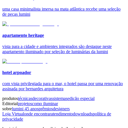
uma casa minimalista imersa na mata atlântica recebe uma seleção
de peças lumini
apartamento heritage
vista para a cidade e ambientes integrados são destaque neste
apartamento iluminado por seleção de luminárias da lumini
hotel arpoador
com vista privilegiada para o mar, o hotel passa por uma renovação
assinada por bernardes arquitetura
produtos
técnicas
decorativas
sistemas
edição especial
Editorial
projetos
como iluminar
sobre
lumini 45 anos
prêmios
designers
Loja Virtual
onde encontrar
atendimento
downloads
política de
privacidade