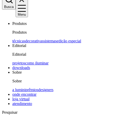
Busca
Menu
Produtos
Produtos
técnicas
decorativas
sistemas
edição especial
Editorial
Editorial
projetos
como iluminar
downloads
Sobre
Sobre
a lumini
prêmios
designers
onde encontrar
loja virtual
atendimento
Pesquisar