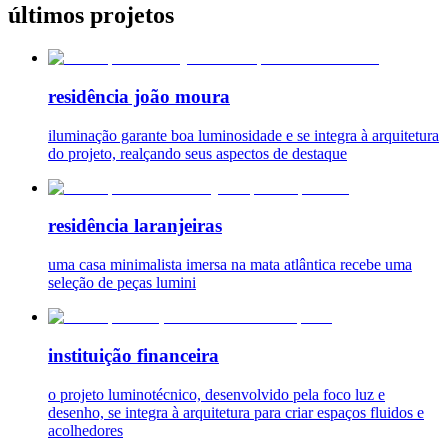
últimos projetos
residência joão moura
iluminação garante boa luminosidade e se integra à arquitetura
do projeto, realçando seus aspectos de destaque
residência laranjeiras
uma casa minimalista imersa na mata atlântica recebe uma
seleção de peças lumini
instituição financeira
o projeto luminotécnico, desenvolvido pela foco luz e
desenho, se integra à arquitetura para criar espaços fluidos e
acolhedores