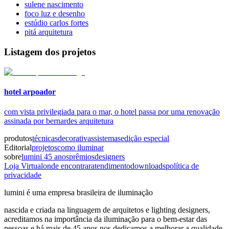
sulene nascimento
foco luz e desenho
estúdio carlos fortes
pitá arquitetura
Listagem dos projetos
hotel arpoador
com vista privilegiada para o mar, o hotel passa por uma renovação
assinada por bernardes arquitetura
produtos
técnicas
decorativas
sistemas
edição especial
Editorial
projetos
como iluminar
sobre
lumini 45 anos
prêmios
designers
Loja Virtual
onde encontrar
atendimento
downloads
política de
privacidade
lumini é uma empresa brasileira de iluminação
nascida e criada na linguagem de arquitetos e lighting designers,
acreditamos na importância da iluminação para o bem-estar das
pessoas e há mais de 45 anos nos dedicamos a melhorar a qualidade