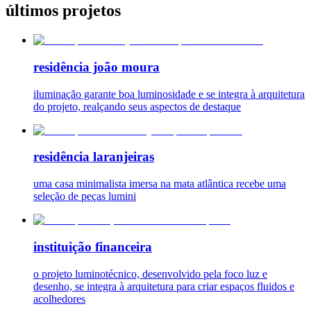
últimos projetos
residência joão moura
iluminação garante boa luminosidade e se integra à arquitetura
do projeto, realçando seus aspectos de destaque
residência laranjeiras
uma casa minimalista imersa na mata atlântica recebe uma
seleção de peças lumini
instituição financeira
o projeto luminotécnico, desenvolvido pela foco luz e
desenho, se integra à arquitetura para criar espaços fluidos e
acolhedores