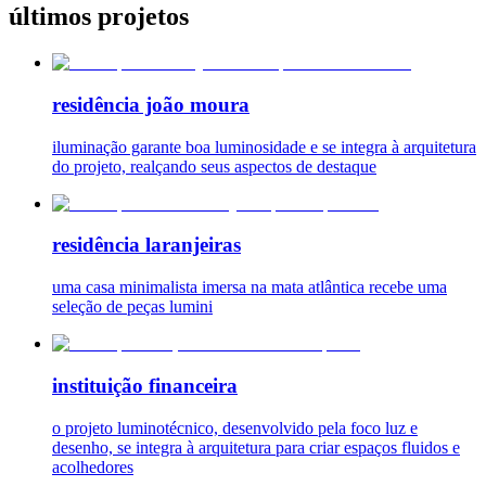
últimos projetos
residência joão moura
iluminação garante boa luminosidade e se integra à arquitetura
do projeto, realçando seus aspectos de destaque
residência laranjeiras
uma casa minimalista imersa na mata atlântica recebe uma
seleção de peças lumini
instituição financeira
o projeto luminotécnico, desenvolvido pela foco luz e
desenho, se integra à arquitetura para criar espaços fluidos e
acolhedores