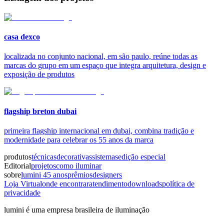
casa dexco
localizada no conjunto nacional, em são paulo, reúne todas as
marcas do grupo em um espaço que integra arquitetura, design e
exposição de produtos
flagship breton dubai
primeira flagship internacional em dubai, combina tradição e
modernidade para celebrar os 55 anos da marca
produtos
técnicas
decorativas
sistemas
edição especial
Editorial
projetos
como iluminar
sobre
lumini 45 anos
prêmios
designers
Loja Virtual
onde encontrar
atendimento
downloads
política de
privacidade
lumini é uma empresa brasileira de iluminação