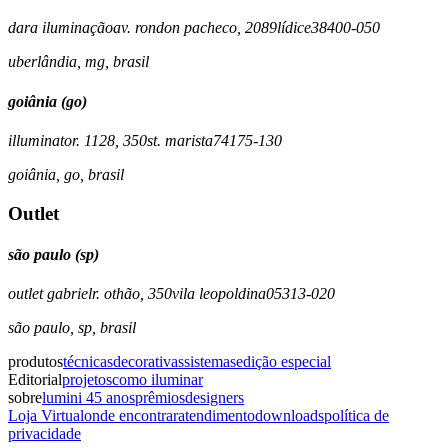
dara iluminação
av. rondon pacheco, 2089
lídice
38400-050
uberlândia
,
mg
,
brasil
goiânia (go)
illuminato
r. 1128, 350
st. marista
74175-130
goiânia
,
go
,
brasil
Outlet
são paulo (sp)
outlet gabriel
r. othão, 350
vila leopoldina
05313-020
são paulo
,
sp
,
brasil
produtos
técnicas
decorativas
sistemas
edição especial
Editorial
projetos
como iluminar
sobre
lumini 45 anos
prêmios
designers
Loja Virtual
onde encontrar
atendimento
downloads
política de
privacidade