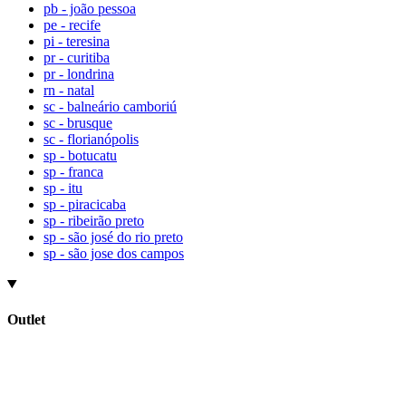
pb - joão pessoa
pe - recife
pi - teresina
pr - curitiba
pr - londrina
rn - natal
sc - balneário camboriú
sc - brusque
sc - florianópolis
sp - botucatu
sp - franca
sp - itu
sp - piracicaba
sp - ribeirão preto
sp - são josé do rio preto
sp - são jose dos campos
Outlet