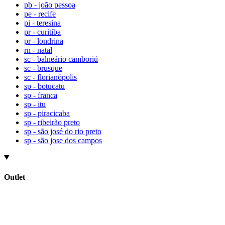
pb - joão pessoa
pe - recife
pi - teresina
pr - curitiba
pr - londrina
rn - natal
sc - balneário camboriú
sc - brusque
sc - florianópolis
sp - botucatu
sp - franca
sp - itu
sp - piracicaba
sp - ribeirão preto
sp - são josé do rio preto
sp - são jose dos campos
Outlet