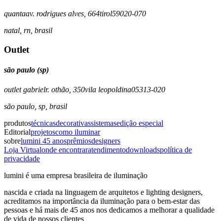
quanta
av. rodrigues alves, 664
tirol
59020-070
natal
,
rn
,
brasil
Outlet
são paulo (sp)
outlet gabriel
r. othão, 350
vila leopoldina
05313-020
são paulo
,
sp
,
brasil
produtos
técnicas
decorativas
sistemas
edição especial
Editorial
projetos
como iluminar
sobre
lumini 45 anos
prêmios
designers
Loja Virtual
onde encontrar
atendimento
downloads
política de
privacidade
lumini é uma empresa brasileira de iluminação
nascida e criada na linguagem de arquitetos e lighting designers,
acreditamos na importância da iluminação para o bem-estar das
pessoas e há mais de 45 anos nos dedicamos a melhorar a qualidade
de vida de nossos clientes