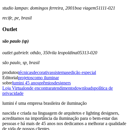
studio lamp
av. domingos ferreira, 2001
boa viagem
51111-021
recife
,
pe
,
brasil
Outlet
são paulo (sp)
outlet gabriel
r. othão, 350
vila leopoldina
05313-020
são paulo
,
sp
,
brasil
produtos
técnicas
decorativas
sistemas
edição especial
Editorial
projetos
como iluminar
sobre
lumini 45 anos
prêmios
designers
Loja Virtual
onde encontrar
atendimento
downloads
política de
privacidade
lumini é uma empresa brasileira de iluminação
nascida e criada na linguagem de arquitetos e lighting designers,
acreditamos na importância da iluminação para o bem-estar das
pessoas e há mais de 45 anos nos dedicamos a melhorar a qualidade
de vida de nossos clientes