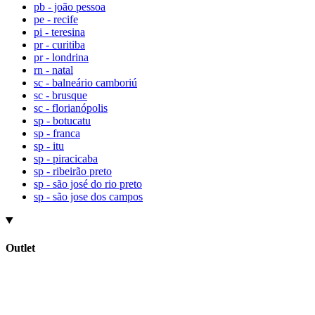
pb - joão pessoa
pe - recife
pi - teresina
pr - curitiba
pr - londrina
rn - natal
sc - balneário camboriú
sc - brusque
sc - florianópolis
sp - botucatu
sp - franca
sp - itu
sp - piracicaba
sp - ribeirão preto
sp - são josé do rio preto
sp - são jose dos campos
Outlet