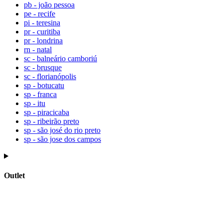
pb - joão pessoa
pe - recife
pi - teresina
pr - curitiba
pr - londrina
rn - natal
sc - balneário camboriú
sc - brusque
sc - florianópolis
sp - botucatu
sp - franca
sp - itu
sp - piracicaba
sp - ribeirão preto
sp - são josé do rio preto
sp - são jose dos campos
Outlet