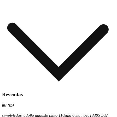
Revendas
itu (sp)
simplyled
av. adolfo augusto pinto 110
sala 6
vila nova
13305-502