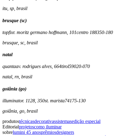
itu
,
sp
,
brasil
brusque (sc)
topfix
r. moritz germano hoffmann, 101
centro 1
88350-180
brusque
,
sc
,
brasil
natal
quanta
av. rodrigues alves, 664
tirol
59020-070
natal
,
rn
,
brasil
goiânia (go)
illuminato
r. 1128, 350
st. marista
74175-130
goiânia
,
go
,
brasil
produtos
técnicas
decorativas
sistemas
edição especial
Editorial
projetos
como iluminar
sobre
lumini 45 anos
prêmios
designers