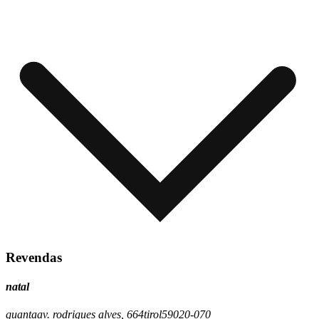
Revendas
natal
quanta
av. rodrigues alves, 664
tirol
59020-070