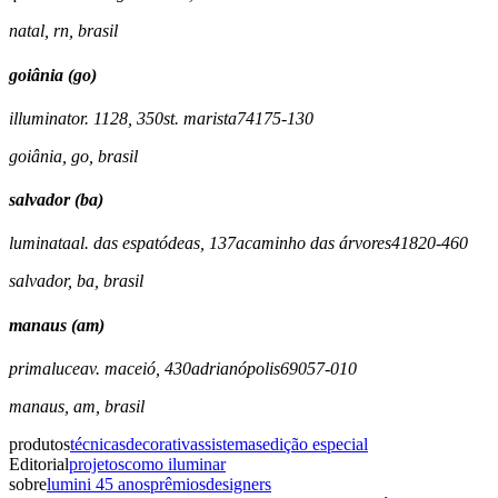
natal
,
rn
,
brasil
goiânia (go)
illuminato
r. 1128, 350
st. marista
74175-130
goiânia
,
go
,
brasil
salvador (ba)
luminata
al. das espatódeas, 137a
caminho das árvores
41820-460
salvador
,
ba
,
brasil
manaus (am)
primaluce
av. maceió, 430
adrianópolis
69057-010
manaus
,
am
,
brasil
produtos
técnicas
decorativas
sistemas
edição especial
Editorial
projetos
como iluminar
sobre
lumini 45 anos
prêmios
designers