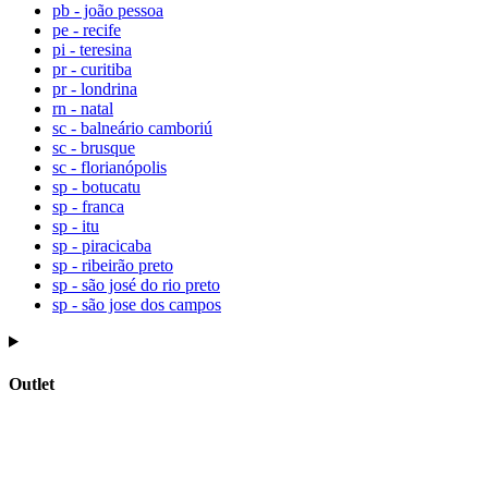
pb - joão pessoa
pe - recife
pi - teresina
pr - curitiba
pr - londrina
rn - natal
sc - balneário camboriú
sc - brusque
sc - florianópolis
sp - botucatu
sp - franca
sp - itu
sp - piracicaba
sp - ribeirão preto
sp - são josé do rio preto
sp - são jose dos campos
Outlet