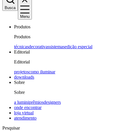
Busca
Menu
Produtos
Produtos
técnicas
decorativas
sistemas
edição especial
Editorial
Editorial
projetos
como iluminar
downloads
Sobre
Sobre
a lumini
prêmios
designers
onde encontrar
loja virtual
atendimento
Pesquisar