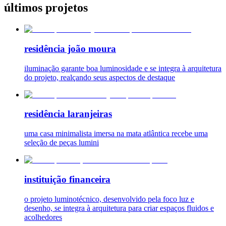
últimos projetos
residência joão moura
iluminação garante boa luminosidade e se integra à arquitetura
do projeto, realçando seus aspectos de destaque
residência laranjeiras
uma casa minimalista imersa na mata atlântica recebe uma
seleção de peças lumini
instituição financeira
o projeto luminotécnico, desenvolvido pela foco luz e
desenho, se integra à arquitetura para criar espaços fluidos e
acolhedores