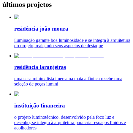
últimos projetos
residência joão moura
iluminação garante boa luminosidade e se integra à arquitetura
do projeto, realçando seus aspectos de destaque
residência laranjeiras
uma casa minimalista imersa na mata atlântica recebe uma
seleção de peças lumini
instituição financeira
o projeto luminotécnico, desenvolvido pela foco luz e
desenho, se integra à arquitetura para criar espaços fluidos e
acolhedores