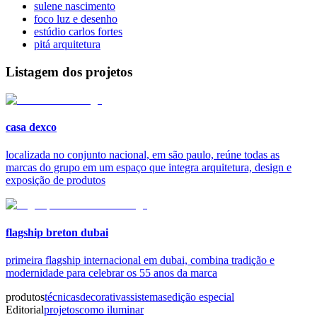
sulene nascimento
foco luz e desenho
estúdio carlos fortes
pitá arquitetura
Listagem dos projetos
casa dexco
localizada no conjunto nacional, em são paulo, reúne todas as
marcas do grupo em um espaço que integra arquitetura, design e
exposição de produtos
flagship breton dubai
primeira flagship internacional em dubai, combina tradição e
modernidade para celebrar os 55 anos da marca
produtos
técnicas
decorativas
sistemas
edição especial
Editorial
projetos
como iluminar