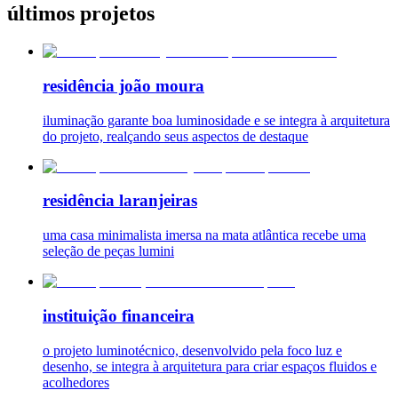
últimos projetos
residência joão moura
iluminação garante boa luminosidade e se integra à arquitetura
do projeto, realçando seus aspectos de destaque
residência laranjeiras
uma casa minimalista imersa na mata atlântica recebe uma
seleção de peças lumini
instituição financeira
o projeto luminotécnico, desenvolvido pela foco luz e
desenho, se integra à arquitetura para criar espaços fluidos e
acolhedores