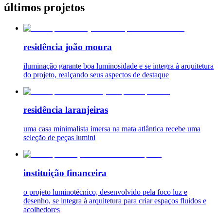
últimos projetos
residência joão moura
iluminação garante boa luminosidade e se integra à arquitetura
do projeto, realçando seus aspectos de destaque
residência laranjeiras
uma casa minimalista imersa na mata atlântica recebe uma
seleção de peças lumini
instituição financeira
o projeto luminotécnico, desenvolvido pela foco luz e
desenho, se integra à arquitetura para criar espaços fluidos e
acolhedores