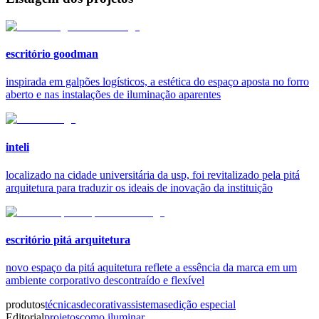
escritório goodman
inspirada em galpões logísticos, a estética do espaço aposta no forro
aberto e nas instalações de iluminação aparentes
inteli
localizado na cidade universitária da usp, foi revitalizado pela pitá
arquitetura para traduzir os ideais de inovação da instituição
escritório pitá arquitetura
novo espaço da pitá aquitetura reflete a essência da marca em um
ambiente corporativo descontraído e flexível
produtos
técnicas
decorativas
sistemas
edição especial
Editorial
projetos
como iluminar