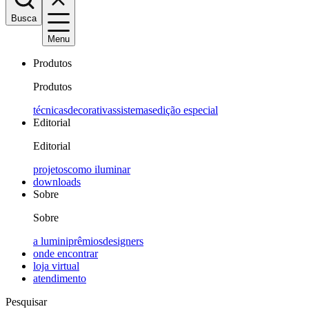
Busca
Menu
Produtos
Produtos
técnicas
decorativas
sistemas
edição especial
Editorial
Editorial
projetos
como iluminar
downloads
Sobre
Sobre
a lumini
prêmios
designers
onde encontrar
loja virtual
atendimento
Pesquisar