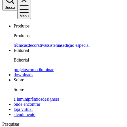
Busca
Menu
Produtos
Produtos
técnicas
decorativas
sistemas
edição especial
Editorial
Editorial
projetos
como iluminar
downloads
Sobre
Sobre
a lumini
prêmios
designers
onde encontrar
loja virtual
atendimento
Pesquisar