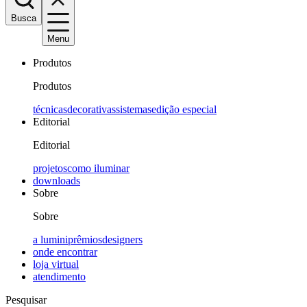
Busca
Menu
Produtos
Produtos
técnicas
decorativas
sistemas
edição especial
Editorial
Editorial
projetos
como iluminar
downloads
Sobre
Sobre
a lumini
prêmios
designers
onde encontrar
loja virtual
atendimento
Pesquisar