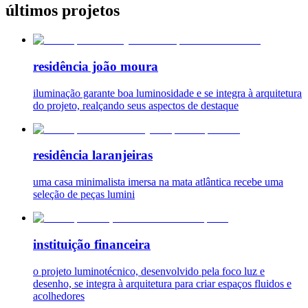
últimos projetos
residência joão moura
iluminação garante boa luminosidade e se integra à arquitetura
do projeto, realçando seus aspectos de destaque
residência laranjeiras
uma casa minimalista imersa na mata atlântica recebe uma
seleção de peças lumini
instituição financeira
o projeto luminotécnico, desenvolvido pela foco luz e
desenho, se integra à arquitetura para criar espaços fluidos e
acolhedores