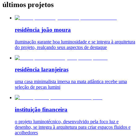
últimos projetos
residência joão moura
iluminação garante boa luminosidade e se integra à arquitetura
do projeto, realçando seus aspectos de destaque
residência laranjeiras
uma casa minimalista imersa na mata atlântica recebe uma
seleção de peças lumini
instituição financeira
o projeto luminotécnico, desenvolvido pela foco luz e
desenho, se integra à arquitetura para criar espaços fluidos e
acolhedores