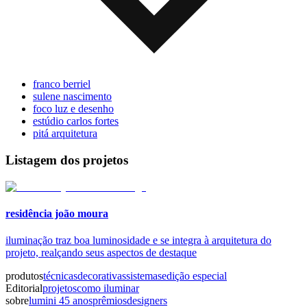
franco berriel
sulene nascimento
foco luz e desenho
estúdio carlos fortes
pitá arquitetura
Listagem dos projetos
residência joão moura
iluminação traz boa luminosidade e se integra à arquitetura do
projeto, realçando seus aspectos de destaque
produtos
técnicas
decorativas
sistemas
edição especial
Editorial
projetos
como iluminar
sobre
lumini 45 anos
prêmios
designers