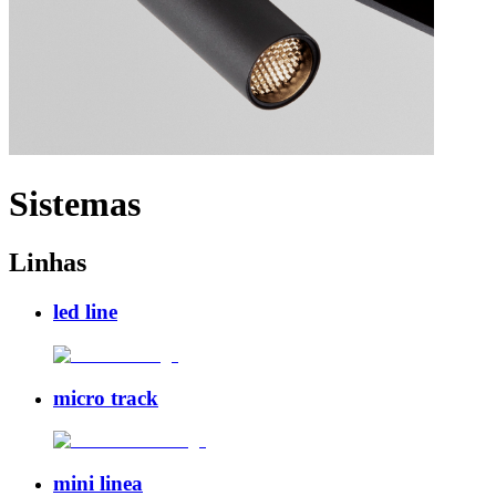
Sistemas
Linhas
led line
micro track
mini linea