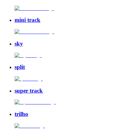
mini track
sky
split
super track
trilho