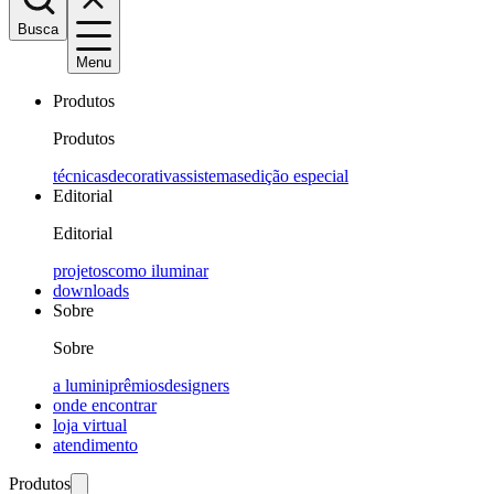
Busca
Menu
Produtos
Produtos
técnicas
decorativas
sistemas
edição especial
Editorial
Editorial
projetos
como iluminar
downloads
Sobre
Sobre
a lumini
prêmios
designers
onde encontrar
loja virtual
atendimento
Produtos