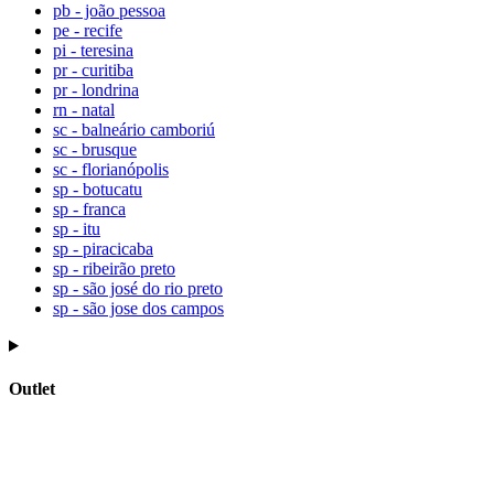
pb - joão pessoa
pe - recife
pi - teresina
pr - curitiba
pr - londrina
rn - natal
sc - balneário camboriú
sc - brusque
sc - florianópolis
sp - botucatu
sp - franca
sp - itu
sp - piracicaba
sp - ribeirão preto
sp - são josé do rio preto
sp - são jose dos campos
Outlet