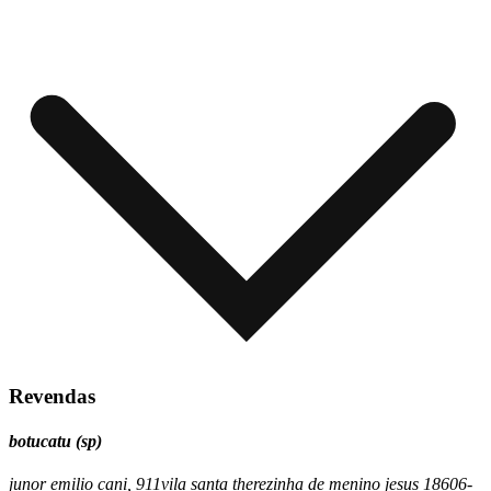
Revendas
botucatu (sp)
juno
r emilio cani, 911
vila santa therezinha de menino jesus
18606-