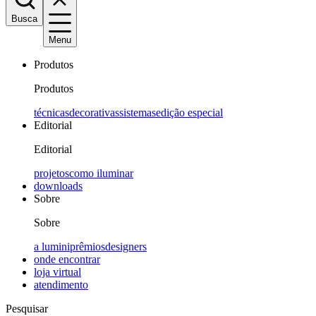
Busca
Menu
Produtos
Produtos
técnicas
decorativas
sistemas
edição especial
Editorial
Editorial
projetos
como iluminar
downloads
Sobre
Sobre
a lumini
prêmios
designers
onde encontrar
loja virtual
atendimento
Pesquisar