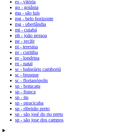
es - vitória
go - goiânia
ma - são luís
mg - belo horizonte
mg - uberlândia
mt - cuiabá
pb - joão pessoa
pe - recife
pi - teresina
pr - curitiba
pr - londrina
rn - natal
sc - balneário camboriú
sc - brusque
sc - florianópolis
sp - botucatu
sp - franca
sp - itu
sp - piracicaba
sp - ribeirão preto
sp - são josé do rio preto
sp - são jose dos campos