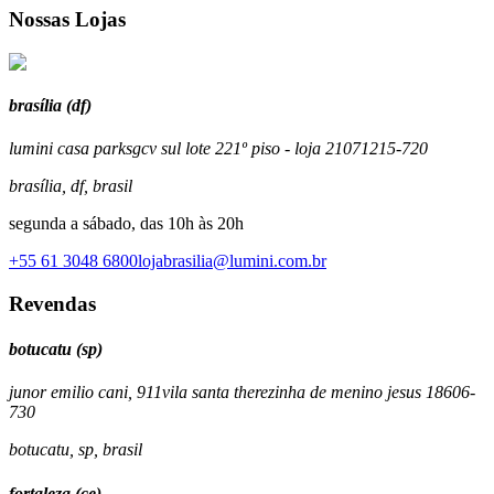
Nossas Lojas
brasília (df)
lumini casa park
sgcv sul lote 22
1º piso - loja 210
71215-720
brasília
,
df
,
brasil
segunda a sábado, das 10h às 20h
+55 61 3048 6800
lojabrasilia@lumini.com.br
Revendas
botucatu (sp)
juno
r emilio cani, 911
vila santa therezinha de menino jesus
18606-
730
botucatu
,
sp
,
brasil
fortaleza (ce)