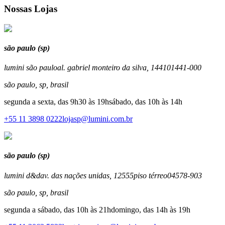
Nossas Lojas
são paulo (sp)
lumini são paulo
al. gabriel monteiro da silva, 1441
01441-000
são paulo
,
sp
,
brasil
segunda a sexta, das 9h30 às 19h
sábado, das 10h às 14h
+55 11 3898 0222
lojasp@lumini.com.br
são paulo (sp)
lumini d&d
av. das nações unidas, 12555
piso térreo
04578-903
são paulo
,
sp
,
brasil
segunda a sábado, das 10h às 21h
domingo, das 14h às 19h