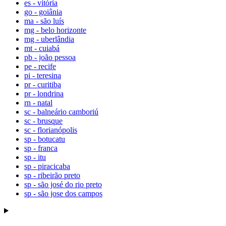
es - vitória
go - goiânia
ma - são luís
mg - belo horizonte
mg - uberlândia
mt - cuiabá
pb - joão pessoa
pe - recife
pi - teresina
pr - curitiba
pr - londrina
rn - natal
sc - balneário camboriú
sc - brusque
sc - florianópolis
sp - botucatu
sp - franca
sp - itu
sp - piracicaba
sp - ribeirão preto
sp - são josé do rio preto
sp - são jose dos campos