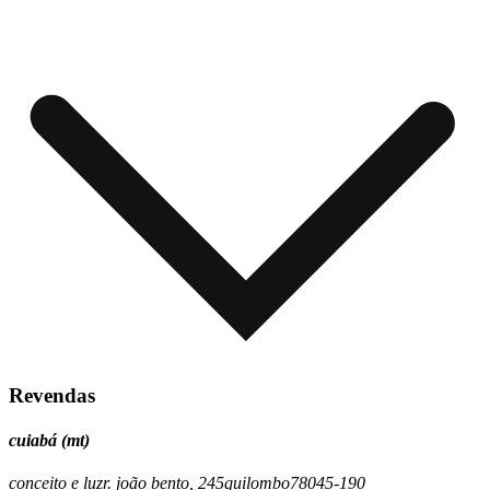
Revendas
cuiabá (mt)
conceito e luz
r. joão bento, 245
quilombo
78045-190