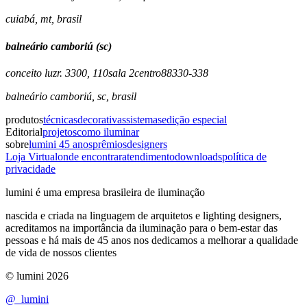
cuiabá
,
mt
,
brasil
balneário camboriú (sc)
conceito luz
r. 3300, 110
sala 2
centro
88330-338
balneário camboriú
,
sc
,
brasil
produtos
técnicas
decorativas
sistemas
edição especial
Editorial
projetos
como iluminar
sobre
lumini 45 anos
prêmios
designers
Loja Virtual
onde encontrar
atendimento
downloads
política de
privacidade
lumini é uma empresa brasileira de iluminação
nascida e criada na linguagem de arquitetos e lighting designers,
acreditamos na importância da iluminação para o bem-estar das
pessoas e há mais de 45 anos nos dedicamos a melhorar a qualidade
de vida de nossos clientes
© lumini
2026
@_lumini