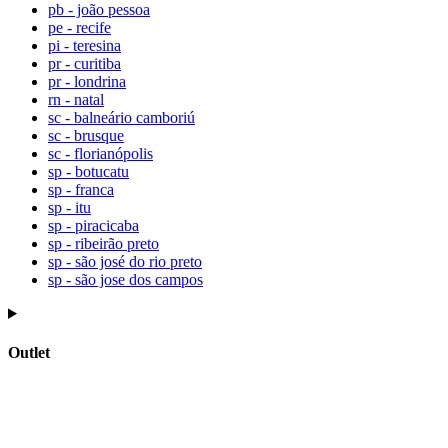
pb - joão pessoa
pe - recife
pi - teresina
pr - curitiba
pr - londrina
rn - natal
sc - balneário camboriú
sc - brusque
sc - florianópolis
sp - botucatu
sp - franca
sp - itu
sp - piracicaba
sp - ribeirão preto
sp - são josé do rio preto
sp - são jose dos campos
Outlet