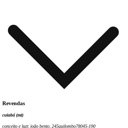
Revendas
cuiabá (mt)
conceito e luz
r. joão bento, 245
quilombo
78045-190