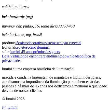
cuiabá
,
mt
,
brasil
belo horizonte (mg)
iluminar bh
r. plutão, 161
santa lúcia
30360-450
belo horizonte
,
mg
,
brasil
produtos
técnicas
decorativas
sistemas
edição especial
Editorial
projetos
como iluminar
sobre
lumini 45 anos
prêmios
designers
Loja Virtual
onde encontrar
atendimento
downloads
política de
privacidade
lumini é uma empresa brasileira de iluminação
nascida e criada na linguagem de arquitetos e lighting designers,
acreditamos na importância da iluminação para o bem-estar das
pessoas e há mais de 45 anos nos dedicamos a melhorar a qualidade
de vida de nossos clientes
© lumini
2026
@_lumini