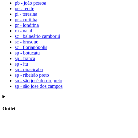
pb - joão pessoa
pe - recife
pi - teresina
pr - curitiba
pr - londrina
rn - natal
sc - balneário camboriú
sc - brusque
sc - florianópolis
sp - botucatu
sp - franca
sp - itu
sp - piracicaba
sp - ribeirão preto
sp - são josé do rio preto
sp - são jose dos campos
Outlet