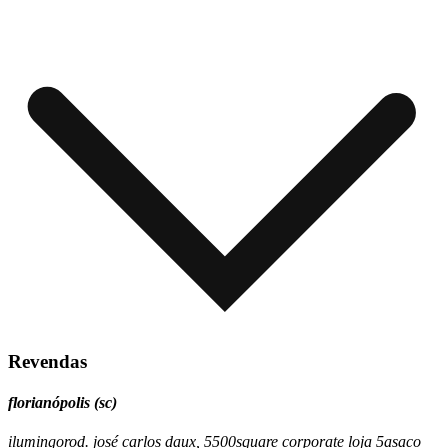
Revendas
florianópolis (sc)
ilumingo
rod. josé carlos daux, 5500
square corporate loja 5a
saco