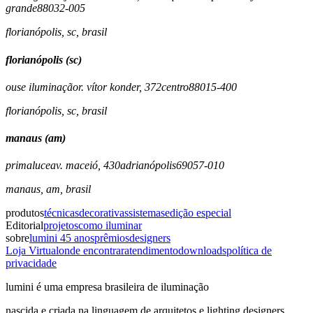
grande
88032-005
florianópolis
,
sc
,
brasil
florianópolis (sc)
ouse iluminação
r. vítor konder, 372
centro
88015-400
florianópolis
,
sc
,
brasil
manaus (am)
primaluce
av. maceió, 430
adrianópolis
69057-010
manaus
,
am
,
brasil
produtos
técnicas
decorativas
sistemas
edição especial
Editorial
projetos
como iluminar
sobre
lumini 45 anos
prêmios
designers
Loja Virtual
onde encontrar
atendimento
downloads
política de
privacidade
lumini é uma empresa brasileira de iluminação
nascida e criada na linguagem de arquitetos e lighting designers,