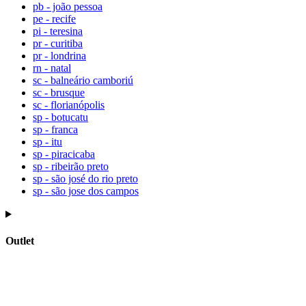
pb - joão pessoa
pe - recife
pi - teresina
pr - curitiba
pr - londrina
rn - natal
sc - balneário camboriú
sc - brusque
sc - florianópolis
sp - botucatu
sp - franca
sp - itu
sp - piracicaba
sp - ribeirão preto
sp - são josé do rio preto
sp - são jose dos campos
Outlet