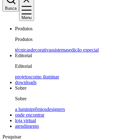
Busca
Menu
Produtos
Produtos
técnicas
decorativas
sistemas
edição especial
Editorial
Editorial
projetos
como iluminar
downloads
Sobre
Sobre
a lumini
prêmios
designers
onde encontrar
loja virtual
atendimento
Pesquisar