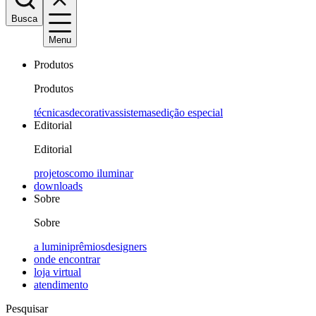
Busca
Menu
Produtos
Produtos
técnicas
decorativas
sistemas
edição especial
Editorial
Editorial
projetos
como iluminar
downloads
Sobre
Sobre
a lumini
prêmios
designers
onde encontrar
loja virtual
atendimento
Pesquisar