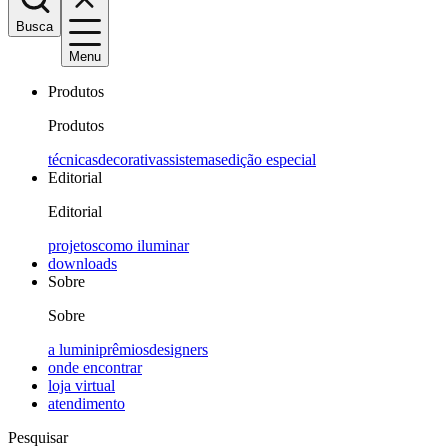
Busca
Menu
Produtos
Produtos
técnicas
decorativas
sistemas
edição especial
Editorial
Editorial
projetos
como iluminar
downloads
Sobre
Sobre
a lumini
prêmios
designers
onde encontrar
loja virtual
atendimento
Pesquisar