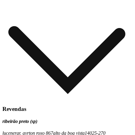
Revendas
ribeirão preto (sp)
lucenera
r. ayrton roxo 867
alto da boa vista
14025-270