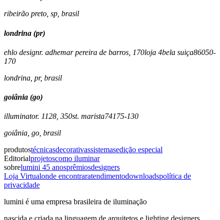
ribeirão preto
,
sp
,
brasil
londrina (pr)
ehlo design
r. adhemar pereira de barros, 170
loja 4
bela suiça
86050-
170
londrina
,
pr
,
brasil
goiânia (go)
illuminato
r. 1128, 350
st. marista
74175-130
goiânia
,
go
,
brasil
produtos
técnicas
decorativas
sistemas
edição especial
Editorial
projetos
como iluminar
sobre
lumini 45 anos
prêmios
designers
Loja Virtual
onde encontrar
atendimento
downloads
política de
privacidade
lumini é uma empresa brasileira de iluminação
nascida e criada na linguagem de arquitetos e lighting designers,