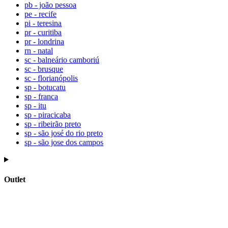
pb - joão pessoa
pe - recife
pi - teresina
pr - curitiba
pr - londrina
rn - natal
sc - balneário camboriú
sc - brusque
sc - florianópolis
sp - botucatu
sp - franca
sp - itu
sp - piracicaba
sp - ribeirão preto
sp - são josé do rio preto
sp - são jose dos campos
Outlet