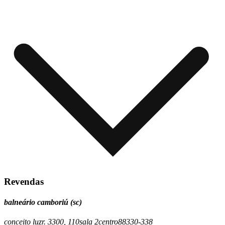
Revendas
balneário camboriú (sc)
conceito luz
r. 3300, 110
sala 2
centro
88330-338