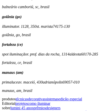
balneário camboriú
,
sc
,
brasil
goiânia (go)
illuminato
r. 1128, 350
st. marista
74175-130
goiânia
,
go
,
brasil
fortaleza (ce)
spot iluminação
r. prof. dias da rocha, 1314
aldeota
60170-285
fortaleza
,
ce
,
brasil
manaus (am)
primaluce
av. maceió, 430
adrianópolis
69057-010
manaus
,
am
,
brasil
produtos
técnicas
decorativas
sistemas
edição especial
Editorial
projetos
como iluminar
sobre
lumini 45 anos
prêmios
designers