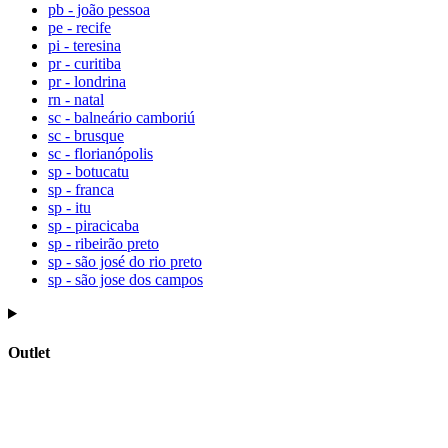
pb - joão pessoa
pe - recife
pi - teresina
pr - curitiba
pr - londrina
rn - natal
sc - balneário camboriú
sc - brusque
sc - florianópolis
sp - botucatu
sp - franca
sp - itu
sp - piracicaba
sp - ribeirão preto
sp - são josé do rio preto
sp - são jose dos campos
Outlet