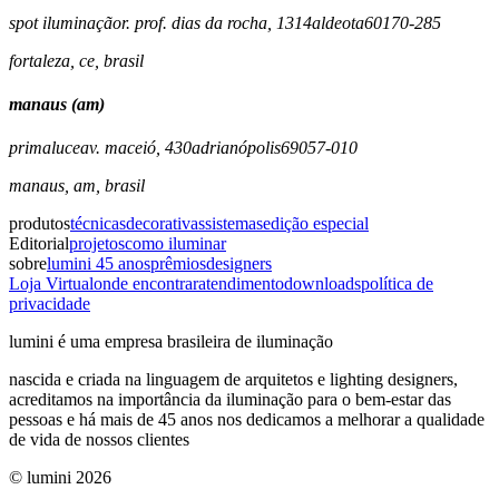
spot iluminação
r. prof. dias da rocha, 1314
aldeota
60170-285
fortaleza
,
ce
,
brasil
manaus (am)
primaluce
av. maceió, 430
adrianópolis
69057-010
manaus
,
am
,
brasil
produtos
técnicas
decorativas
sistemas
edição especial
Editorial
projetos
como iluminar
sobre
lumini 45 anos
prêmios
designers
Loja Virtual
onde encontrar
atendimento
downloads
política de
privacidade
lumini é uma empresa brasileira de iluminação
nascida e criada na linguagem de arquitetos e lighting designers,
acreditamos na importância da iluminação para o bem-estar das
pessoas e há mais de 45 anos nos dedicamos a melhorar a qualidade
de vida de nossos clientes
© lumini
2026