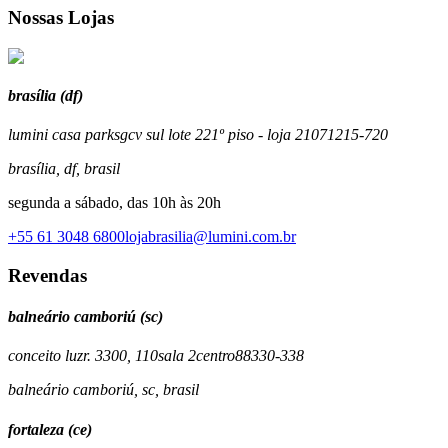
Nossas Lojas
brasília (df)
lumini casa park
sgcv sul lote 22
1º piso - loja 210
71215-720
brasília
,
df
,
brasil
segunda a sábado, das 10h às 20h
+55 61 3048 6800
lojabrasilia@lumini.com.br
Revendas
balneário camboriú (sc)
conceito luz
r. 3300, 110
sala 2
centro
88330-338
balneário camboriú
,
sc
,
brasil
fortaleza (ce)