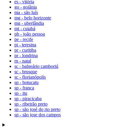
es - vitória
go - goiânia
ma - são luís
mg - belo horizonte
mg - uberlândia
mt - cuiabá
pb - joão pessoa
pe - recife
pi - teresina
pr - curitiba
pr - londrina
rn - natal
sc - balneário camboriú
sc - brusque
sc - florianópolis
sp - botucatu
sp - franca
sp - itu
sp - piracicaba
sp - ribeirão preto
sp - são josé do rio preto
sp - são jose dos campos