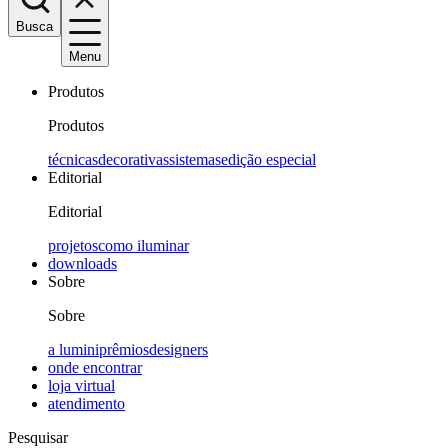
Busca
Menu
Produtos
Produtos
técnicas
decorativas
sistemas
edição especial
Editorial
Editorial
projetos
como iluminar
downloads
Sobre
Sobre
a lumini
prêmios
designers
onde encontrar
loja virtual
atendimento
Pesquisar