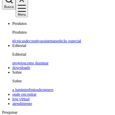
Busca
Menu
Produtos
Produtos
técnicas
decorativas
sistemas
edição especial
Editorial
Editorial
projetos
como iluminar
downloads
Sobre
Sobre
a lumini
prêmios
designers
onde encontrar
loja virtual
atendimento
Pesquisar