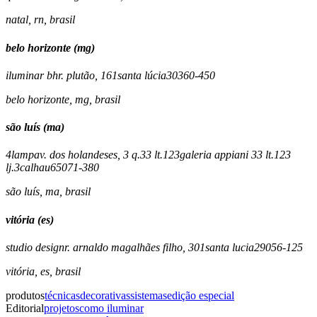
natal
,
rn
,
brasil
belo horizonte (mg)
iluminar bh
r. plutão, 161
santa lúcia
30360-450
belo horizonte
,
mg
,
brasil
são luís (ma)
4lamp
av. dos holandeses, 3 q.33 lt.123
galeria appiani 33 lt.123
lj.3
calhau
65071-380
são luís
,
ma
,
brasil
vitória (es)
studio design
r. arnaldo magalhães filho, 301
santa lucia
29056-125
vitória
,
es
,
brasil
produtos
técnicas
decorativas
sistemas
edição especial
Editorial
projetos
como iluminar