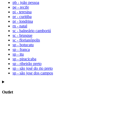
pb - joão pessoa
pe - recife
pi - teresina
pr - curitiba
pr - londrina
rn - natal
sc - balneário camboriú
sc - brusque
sc - florianópolis
sp - botucatu
sp - franca
sp - itu
sp - piracicaba
sp - ribeirão preto
sp - são josé do rio preto
sp - são jose dos campos
Outlet