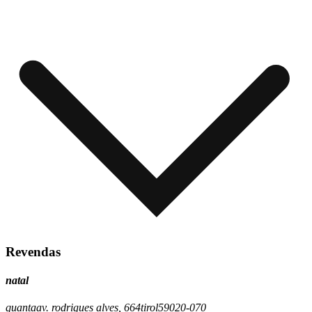
Revendas
natal
quanta
av. rodrigues alves, 664
tirol
59020-070