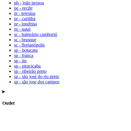
pb - joão pessoa
pe - recife
pi - teresina
pr - curitiba
pr - londrina
rn - natal
sc - balneário camboriú
sc - brusque
sc - florianópolis
sp - botucatu
sp - franca
sp - itu
sp - piracicaba
sp - ribeirão preto
sp - são josé do rio preto
sp - são jose dos campos
Outlet