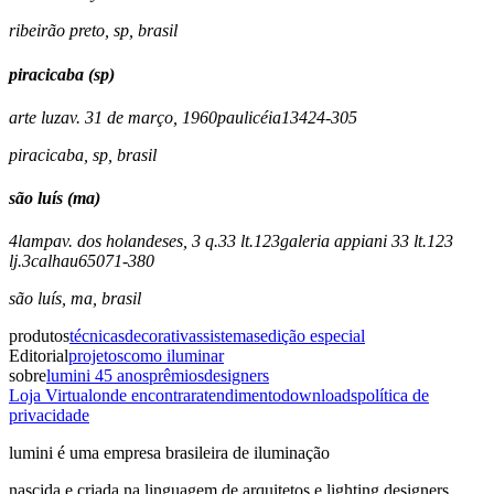
ribeirão preto
,
sp
,
brasil
piracicaba (sp)
arte luz
av. 31 de março, 1960
paulicéia
13424-305
piracicaba
,
sp
,
brasil
são luís (ma)
4lamp
av. dos holandeses, 3 q.33 lt.123
galeria appiani 33 lt.123
lj.3
calhau
65071-380
são luís
,
ma
,
brasil
produtos
técnicas
decorativas
sistemas
edição especial
Editorial
projetos
como iluminar
sobre
lumini 45 anos
prêmios
designers
Loja Virtual
onde encontrar
atendimento
downloads
política de
privacidade
lumini é uma empresa brasileira de iluminação
nascida e criada na linguagem de arquitetos e lighting designers,