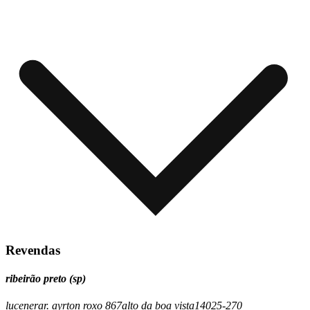
Revendas
ribeirão preto (sp)
lucenera
r. ayrton roxo 867
alto da boa vista
14025-270