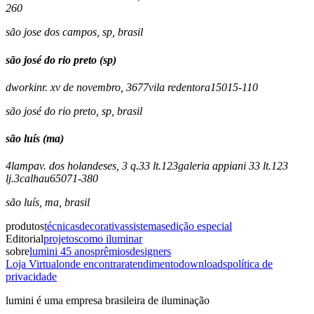
260
são jose dos campos
,
sp
,
brasil
são josé do rio preto (sp)
dworkin
r. xv de novembro, 3677
vila redentora
15015-110
são josé do rio preto
,
sp
,
brasil
são luís (ma)
4lamp
av. dos holandeses, 3 q.33 lt.123
galeria appiani 33 lt.123
lj.3
calhau
65071-380
são luís
,
ma
,
brasil
produtos
técnicas
decorativas
sistemas
edição especial
Editorial
projetos
como iluminar
sobre
lumini 45 anos
prêmios
designers
Loja Virtual
onde encontrar
atendimento
downloads
política de
privacidade
lumini é uma empresa brasileira de iluminação