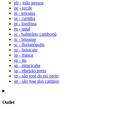
pb - joão pessoa
pe - recife
pi - teresina
pr - curitiba
pr - londrina
rn - natal
sc - balneário camboriú
sc - brusque
sc - florianópolis
sp - botucatu
sp - franca
sp - itu
sp - piracicaba
sp - ribeirão preto
sp - são josé do rio preto
sp - são jose dos campos
Outlet