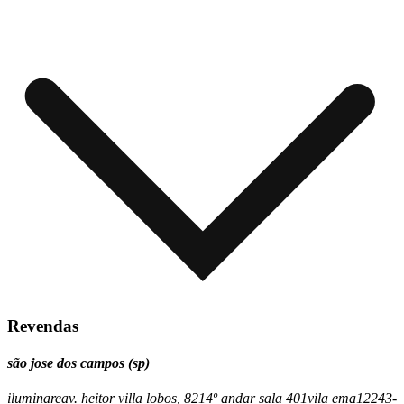
Revendas
são jose dos campos (sp)
iluminare
av. heitor villa lobos, 821
4º andar sala 401
vila ema
12243-