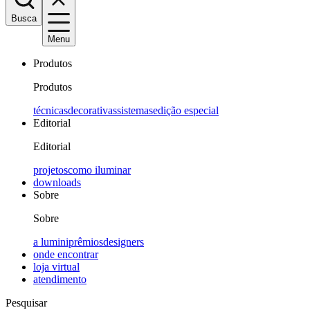
Busca
Menu
Produtos
Produtos
técnicas
decorativas
sistemas
edição especial
Editorial
Editorial
projetos
como iluminar
downloads
Sobre
Sobre
a lumini
prêmios
designers
onde encontrar
loja virtual
atendimento
Pesquisar