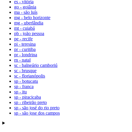
es - vitória
go - goiânia
ma - são luís
mg - belo horizonte
mg - uberlândia
mt - cuiabá
pb - joão pessoa
pe - recife
pi - teresina
pr - curitiba
pr - londrina
rn - natal
sc - balneário camboriú
sc - brusque
sc - florianópolis
sp - botucatu
sp - franca
sp - itu
sp - piracicaba
sp - ribeirão preto
sp - são josé do rio preto
sp - são jose dos campos