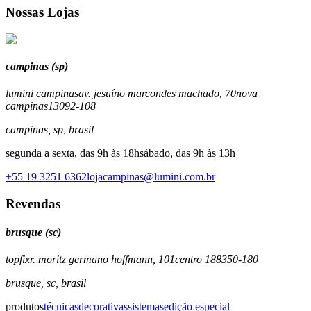
Nossas Lojas
campinas (sp)
lumini campinas
av. jesuíno marcondes machado, 70
nova
campinas
13092-108
campinas
,
sp
,
brasil
segunda a sexta, das 9h às 18h
sábado, das 9h às 13h
+55 19 3251 6362
lojacampinas@lumini.com.br
Revendas
brusque (sc)
topfix
r. moritz germano hoffmann, 101
centro 1
88350-180
brusque
,
sc
,
brasil
produtos
técnicas
decorativas
sistemas
edição especial