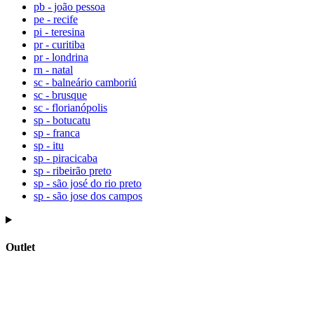
pb - joão pessoa
pe - recife
pi - teresina
pr - curitiba
pr - londrina
rn - natal
sc - balneário camboriú
sc - brusque
sc - florianópolis
sp - botucatu
sp - franca
sp - itu
sp - piracicaba
sp - ribeirão preto
sp - são josé do rio preto
sp - são jose dos campos
Outlet