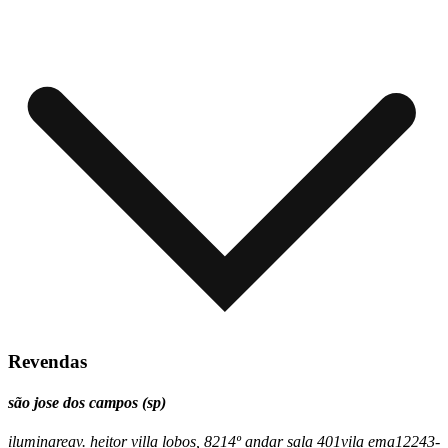
Revendas
são jose dos campos (sp)
iluminare
av. heitor villa lobos, 821
4º andar sala 401
vila ema
12243-