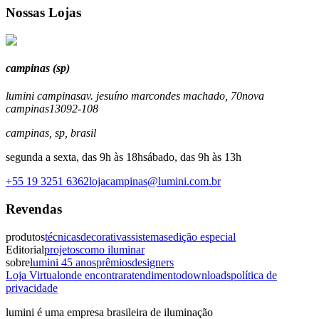
Nossas Lojas
campinas (sp)
lumini campinas
av. jesuíno marcondes machado, 70
nova
campinas
13092-108
campinas
,
sp
,
brasil
segunda a sexta, das 9h às 18h
sábado, das 9h às 13h
+55 19 3251 6362
lojacampinas@lumini.com.br
Revendas
produtos
técnicas
decorativas
sistemas
edição especial
Editorial
projetos
como iluminar
sobre
lumini 45 anos
prêmios
designers
Loja Virtual
onde encontrar
atendimento
downloads
política de
privacidade
lumini é uma empresa brasileira de iluminação