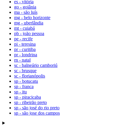
es - vitória
go - goiânia
ma - são luís
mg - belo horizonte
mg - uberlândia
mt - cuiabá
pb - joão pessoa
pe - recife
pi - teresina
pr - curitiba
pr - londrina
rn - natal
sc - balneário camboriú
sc - brusque
sc - florianópolis
sp - botucatu
sp - franca
sp - itu
sp - piracicaba
sp - ribeirão preto
sp - são josé do rio preto
sp - são jose dos campos