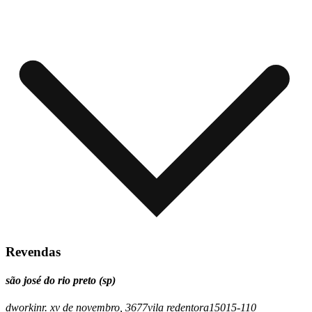
Revendas
são josé do rio preto (sp)
dworkin
r. xv de novembro, 3677
vila redentora
15015-110