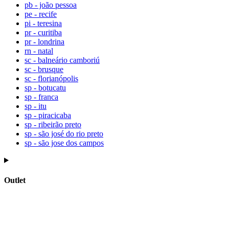
pb - joão pessoa
pe - recife
pi - teresina
pr - curitiba
pr - londrina
rn - natal
sc - balneário camboriú
sc - brusque
sc - florianópolis
sp - botucatu
sp - franca
sp - itu
sp - piracicaba
sp - ribeirão preto
sp - são josé do rio preto
sp - são jose dos campos
Outlet