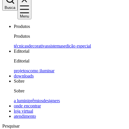
Busca
Menu
Produtos
Produtos
técnicas
decorativas
sistemas
edição especial
Editorial
Editorial
projetos
como iluminar
downloads
Sobre
Sobre
a lumini
prêmios
designers
onde encontrar
loja virtual
atendimento
Pesquisar