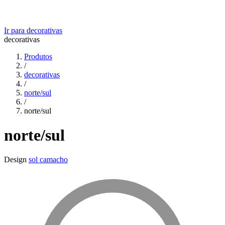
Ir para
decorativas
decorativas
Produtos
/
decorativas
/
norte/sul
/
norte/sul
norte/sul
Design
sol camacho